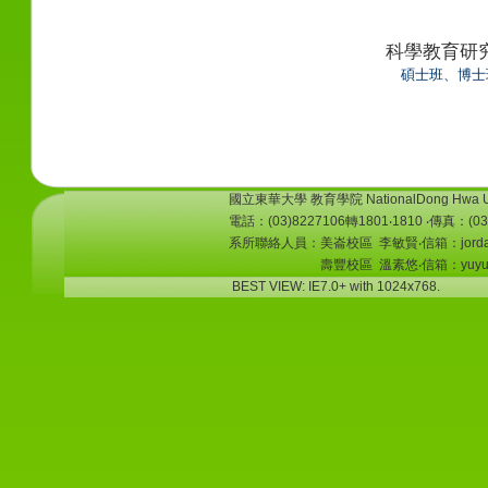
科學教育研
碩士班、博士
國立東華大學 教育學院 NationalDong Hwa Unive
電話：(03)8227106轉1801‧1810 ‧傳真：
系所聯絡人員：美崙校區 李敏賢‧信箱：
jord
壽豐校區 溫素悠
‧信箱：yuyu@
BEST VIEW: IE7.0+ with 1024x768.